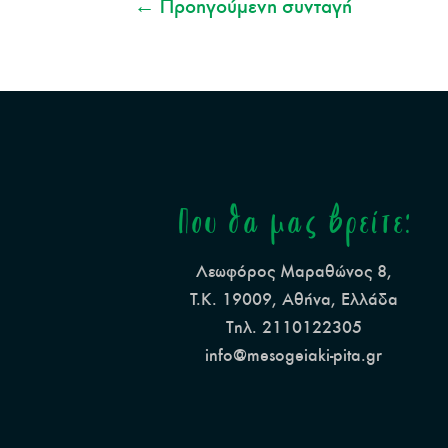
←
Προηγούμενη συνταγή
Που θα μας βρείτε:
Λεωφόρος Μαραθώνος 8,
Τ.Κ. 19009, Αθήνα, Ελλάδα
Τηλ. 2110122305
info@mesogeiaki-pita.gr