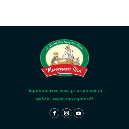
Παραδοσιακές πίτες με χειροποίητο
φύλλο, χωρίς συντηρητικά!