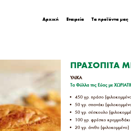
Αρχική
Εταιρεία
Τα προϊόντα μας
ΠΡΑΣΟΠΙΤΑ Μ
ΥΛΙΚΑ
Τα Φύλλα της Εύας με ΧΩΡΙΑΤ
450 γρ. πράσο (ψιλοκομμένο
50 γρ. σπανάκι (ψιλοκομμέν
50 γρ. σέσκουλο (ψιλοκομμέ
100 γρ. φρέσκο κρεμμυδάκι
20 γρ. άνιθο (ψιλοκομμένο)