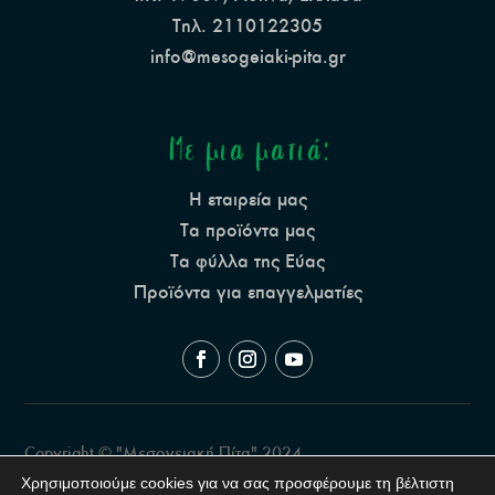
Τηλ. 2110122305
info@mesogeiaki-pita.gr
Με μια ματιά:
Η εταιρεία μας
Τα προϊόντα μας
Τα φύλλα της Εύας
Προϊόντα για επαγγελματίες
Copyright © "Μεσογειακή Πίτα" 2024
Created by:
www.shape.com.gr
Χρησιμοποιούμε cookies για να σας προσφέρουμε τη βέλτιστη