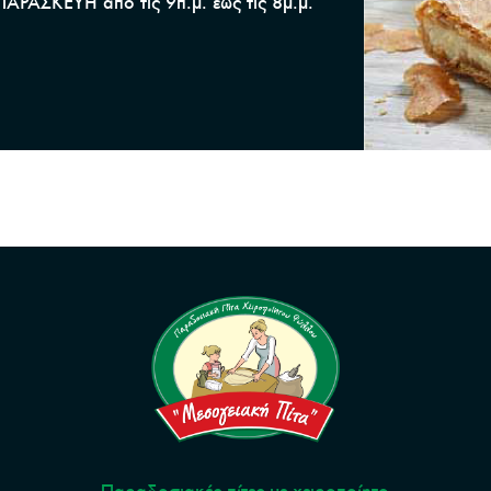
ΑΡΑΣΚΕΥΗ από τις 9π.μ. έως τις 8μ.μ.