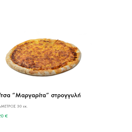
ίτσα “Μαργαρίτα” στρογγυλή
ΑΜΕΤΡΟΣ 30 εκ.
20
€