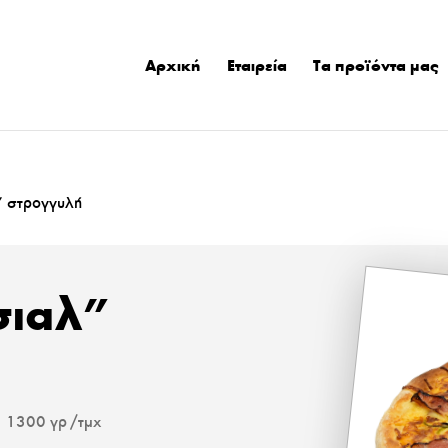
Αρχική
Εταιρεία
Τα προϊόντα μας
” στρογγυλή
σιαλ”
ς
1300 γρ