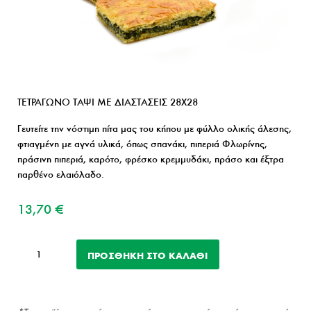
ΤΕΤΡΑΓΩΝΟ ΤΑΨΙ ΜΕ ΔΙΑΣΤΑΣΕΙΣ 28Χ28
Γευτείτε την νόστιμη πίτα μας του κήπου με φύλλο ολικής άλεσης,
φτιαγμένη με αγνά υλικά, όπως σπανάκι, πιπεριά Φλωρίνης,
πράσινη πιπεριά, καρότο, φρέσκο κρεμμυδάκι, πράσο και έξτρα
παρθένο ελαιόλαδο.
13,70
€
Του
ΠΡΟΣΘΉΚΗ ΣΤΟ ΚΑΛΆΘΙ
κήπου
με
φύλλο
ολικής