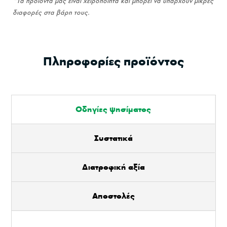
*Τα προϊόντα μας είναι χειροποίητα και μπορεί να υπάρχουν μικρές
άλεσης
διαφορές στα βάρη τους.
τετράγωνη
ποσότητα
Πληροφορίες προϊόντος
Οδηγίες ψησίματος
Συστατικά
Διατροφική αξία
Αποστολές